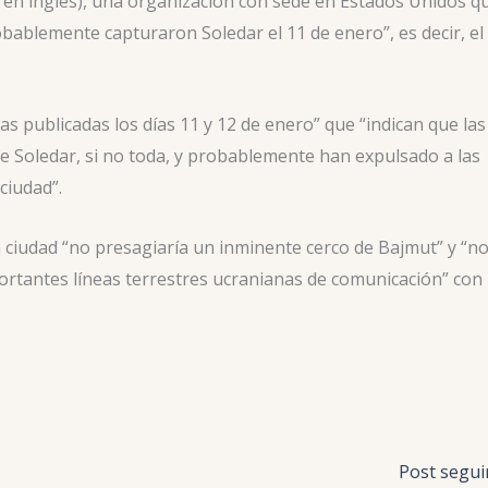
as en inglés), una organización con sede en Estados Unidos q
obablemente capturaron Soledar el 11 de enero”, es decir, el
as publicadas los días 11 y 12 de enero” que “indican que las
 Soledar, si no toda, y probablemente han expulsado a las
ciudad”.
a ciudad “no presagiaría un inminente cerco de Bajmut” y “n
portantes líneas terrestres ucranianas de comunicación” con 
Post segu