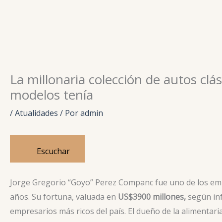
Ir
para
o
conteúdo
La millonaria colección de autos cl
modelos tenía
/
Atualidades
/ Por
admin
Escuchar
Jorge Gregorio “Goyo” Perez Companc fue uno de los em
años. Su fortuna, valuada en
US$3900 millones,
según in
empresarios más ricos del país. El dueño de la alimentari