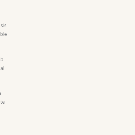
sis
oble
la
al
a
ste