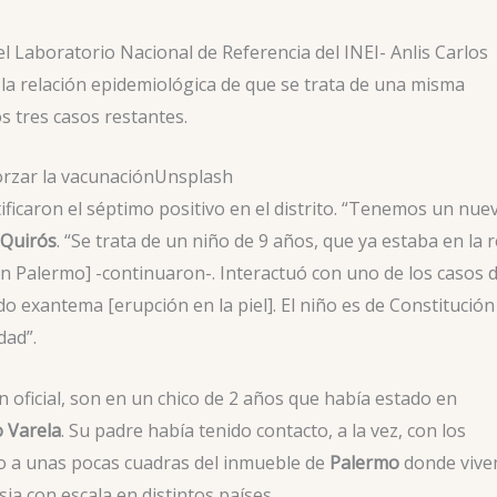
 Laboratorio Nacional de Referencia del INEI- Anlis Carlos
 la relación epidemiológica de que se trata de una misma
s tres casos restantes.
rzar la vacunación
Unsplash
tificaron el séptimo positivo en el distrito. “Tenemos un nue
 Quirós
. “Se trata de un niño de 9 años, que ya estaba en la 
 Palermo] -continuaron-. Interactuó con uno de los casos d
o exantema [erupción en la piel]. El niño es de Constitución
dad”.
 oficial, son en un chico de 2 años que había estado en
o Varela
. Su padre había tenido contacto, a la vez, con los
o a unas pocas cuadras del inmueble de
Palermo
donde vive
ia con escala en distintos países.