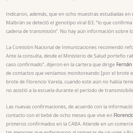
Indicaron, además, que en ocho muestras estudiadas en el
Malbrán se detectó el genotipo viral B3, “lo que confirma
cadena de transmisión”. No hay aún información sobre lo
La Comisión Nacional de Inmunizaciones recomendó refo
Ante la consulta, desde el Ministerio de Salud porteño ra
caso confirmado”, dijeron en la cartera que dirige
Fernán
de contactos que veníamos monitoreando [por el brote en
brote de Florencio Varela, cuando este aún no había tenid
no asistió a la escuela durante el período de transmisibili
Las nuevas confirmaciones, de acuerdo con la información
contacto con el bebé de ocho meses que vive en
Florenci
primeros confirmados en la CABA. Atiende en un comerci
las menores que enfermaron al regresar de un viaje a Rus