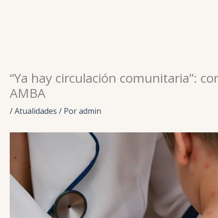
Ir
para
o
conteúdo
“Ya hay circulación comunitaria”: c
AMBA
/
Atualidades
/ Por
admin