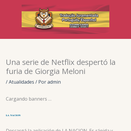
Ir
para
o
conteúdo
Una serie de Netflix despertó la
furia de Giorgia Meloni
/
Atualidades
/ Por
admin
Cargando banners …
Descargá la aplicación de LA NACION. Es rápida y