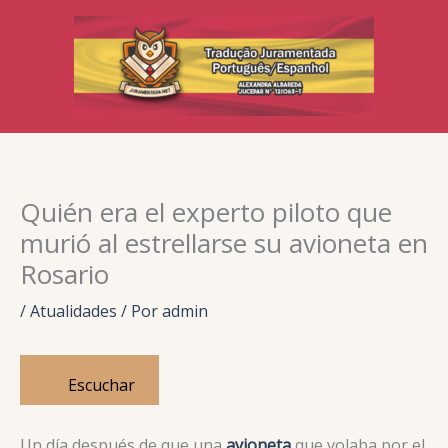
Ir
para
o
conteúdo
Quién era el experto piloto que
murió al estrellarse su avioneta en
Rosario
/
Atualidades
/ Por
admin
Escuchar
Un día después de que una
avioneta
que volaba por el