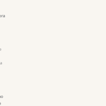
ora
e
o
ra
no
e