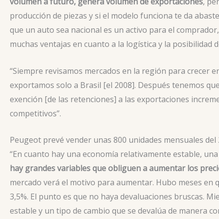
volumen a futuro, genera volumen de exportaciones
, pe
producción de piezas y si el modelo funciona te da abaste
que un auto sea nacional es un activo para el comprador, 
muchas ventajas en cuanto a la logística y la posibilidad 
“Siempre revisamos mercados en la región para crecer en
exportamos solo a Brasil [el 2008]. Después tenemos que 
exención [de las retenciones] a las exportaciones incre
competitivos”.
Peugeot prevé vender unas 800 unidades mensuales del
“En cuanto hay una economía relativamente estable, una 
hay grandes variables que obliguen a aumentar los preci
mercado verá el motivo para aumentar. Hubo meses en qu
3,5%. El punto es que no haya devaluaciones bruscas. M
estable y un tipo de cambio que se devalúa de manera c