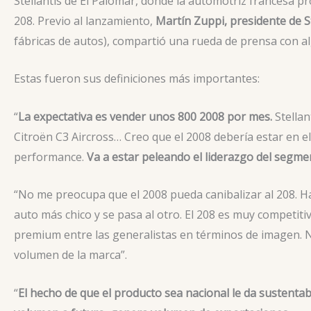
Stellantis de El Palomar, donde la automotriz francesa 
208. Previo al lanzamiento,
Martín Zuppi, presidente de St
fábricas de autos), compartió una rueda de prensa con 
Estas fueron sus definiciones más importantes:
“
La expectativa es vender unos 800 2008 por mes.
Stellan
Citroën C3 Aircross… Creo que el 2008 debería estar en e
performance.
Va a estar peleando el liderazgo del segme
“No me preocupa que el 2008 pueda canibalizar al 208. H
auto más chico y se pasa al otro. El 208 es muy competit
premium entre las generalistas en términos de imagen. 
volumen de la marca”.
“
El hecho de que el producto sea nacional le da sustentab