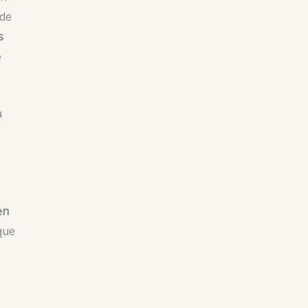
 de
s
e
a
en
que