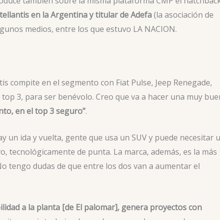
produce también sobre la misma plataforma CMP el hatchbac
ellantis en la Argentina y titular de Adefa
(la asociación de
algunos medios, entre los que estuvo LA NACION.
tis compite en el segmento con Fiat Pulse, Jeep Renegade,
l top 3, para ser benévolo. Creo que va a hacer una muy bu
nto, en el top 3 seguro”
.
ay un ida y vuelta, gente que usa un SUV y puede necesitar 
ivo, tecnológicamente de punta. La marca, además, es la más
No tengo dudas de que entre los dos van a aumentar el
ilidad a la planta [de El palomar], genera proyectos con