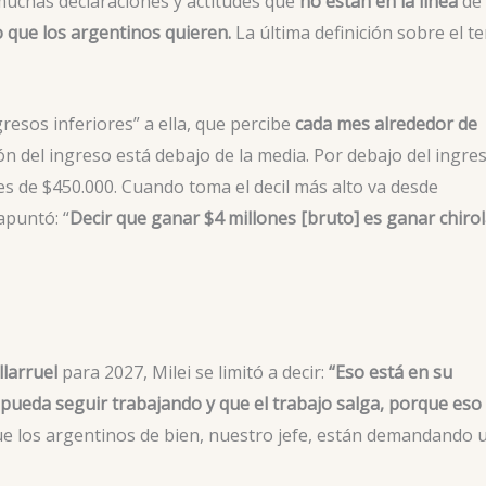
muchas declaraciones y actitudes que
no están en la línea
de 
o que los argentinos quieren.
La última definición sobre el t
ngresos inferiores” a ella, que percibe
cada mes alrededor de
ción del ingreso está debajo de la media. Por debajo del ingre
es de $450.000. Cuando toma el decil más alto va desde
apuntó: “
Decir que ganar $4 millones [bruto] es ganar chiro
larruel
para 2027, Milei se limitó a decir:
“Eso está en su
 pueda seguir trabajando y que el trabajo salga, porque eso
que los argentinos de bien, nuestro jefe, están demandando 