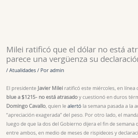
Ir
para
o
conteúdo
Milei ratificó que el dólar no está a
parece una vergüenza su declaració
/
Atualidades
/ Por
admin
El presidente
Javier Milei
ratificó este miércoles, en líne
blue a $1215- no está atrasado
y cuestionó en duros tér
Domingo Cavallo
, quien le
alertó
la semana pasada a la ad
“apreciación exagerada” del peso. Por otro lado, el man
luego de que la dos del Gobierno dijera el fin de seman
entre ambos, en medio de meses de rispideces y declarac