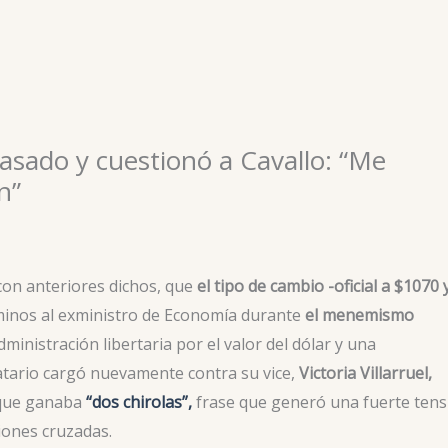
trasado y cuestionó a Cavallo: “Me
n”
a con anteriores dichos, que
el tipo de cambio -oficial a $1070 y
minos al exministro de Economía durante
el menemismo
ministración libertaria por el valor del dólar y una
datario cargó nuevamente contra su vice,
Victoria Villarruel,
a que ganaba
“dos chirolas”,
frase que generó una fuerte tens
iones cruzadas.