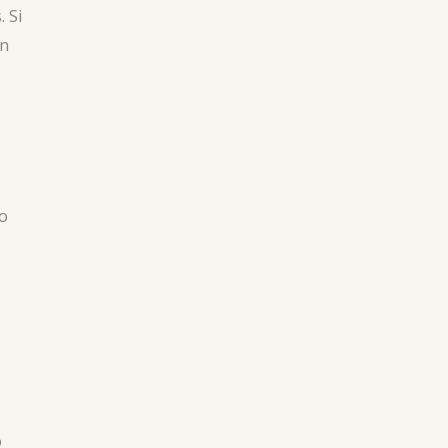
 Si
en
so
o