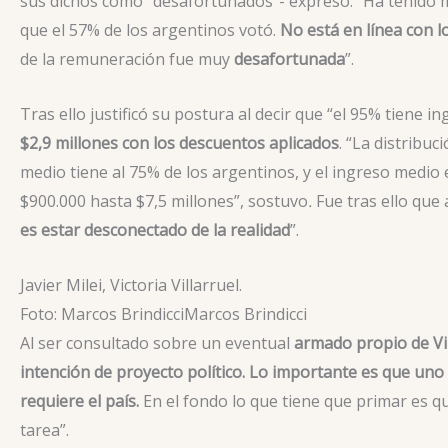
sus dichos como “desafortunados”- expresó: “Ha tenido 
que el 57% de los argentinos votó.
No está en línea con l
de la remuneración fue muy
desafortunada
”.
Tras ello justificó su postura al decir que “el 95% tiene i
$2,9 millones con los descuentos aplicados
. “La distribu
medio tiene al 75% de los argentinos, y el ingreso medio 
$900.000 hasta $7,5 millones”, sostuvo
.
Fue tras ello que 
es estar desconectado de la realidad
”.
Javier Milei, Victoria Villarruel.
Foto: Marcos Brindicci
Marcos Brindicci
Al ser consultado sobre un eventual
armado propio de Vil
intención de proyecto político. Lo importante es que uno
requiere el país.
En el fondo lo que tiene que primar es 
tarea”.