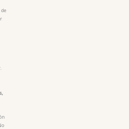
 de
r
.
s,
ón
 No