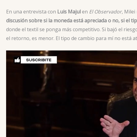
En una entrevista con
Luis Majul
en
El Observador
, Mile
discusión sobre si la moneda está apreciada o no, si el t
donde el textil se ponga más competitivo. Si bajó el riesg
el retorno, es menor. El tipo de cambio para mí no está a