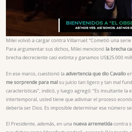
Milei volvió a cargar contra Villarruel: “Cometió una seri
Para argumentar sus dichos, Milei mencionó
la brecha ca
brecha decreciente casi extinta y ganamos US$25.000 millo
En ese marco, cuestionó la
advertencia que dio Cavallo
en
me sorprende para mal
su juicio tan ligero y tan mal f
características”, indicó, y luego agregó: “Es insultante la
intertemporal, usted tiene que adivinar el proceso econ
debería ser Dios. Es imposible determinar ese número ser
El Presidente, además, en una
nueva arremetida
contra 