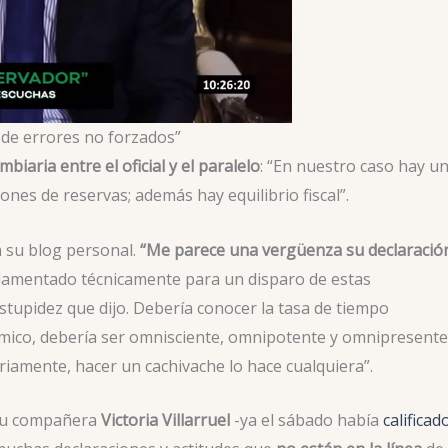
e de errores no forzados”
mbiaria entre el oficial y el paralelo
: “En nuestro caso hay u
nes de reservas; además hay equilibrio fiscal”.
 su blog personal.
“Me parece una vergüenza su declaració
undamentado técnicamente para un disparo de estas
 estupidez que dijo. Debería conocer la tasa de tiempo
ómico, debería ser omnisciente, omnipotente y omnipresente
iamente, hacer un cachivache lo hace cualquiera”.
su compañera
Victoria Villarruel
-ya el sábado había
calificad