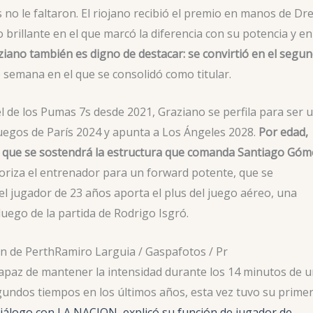
s no le faltaron. El riojano recibió el premio en manos de Dr
 brillante en el que marcó la diferencia con su potencia y en
iano también es digno de destacar: se convirtió en el segu
 semana en el que se consolidó como titular.
l de los Pumas 7s desde 2021, Graziano se perfila para ser 
uegos de París 2024 y apunta a Los Ángeles 2028.
Por edad,
los que se sostendrá la estructura que comanda Santiago Góm
ioriza el entrenador para un forward potente, que se
el jugador de 23 años aporta el plus del juego aéreo, una
uego de la partida de Rodrigo Isgró.
n de Perth
Ramiro Larguia / Gaspafotos / Pr
 capaz de mantener la intensidad durante los 14 minutos de 
gundos tiempos en los últimos años, esta vez tuvo su prime
iálogo con LA NACION, explicó su función de jugador de