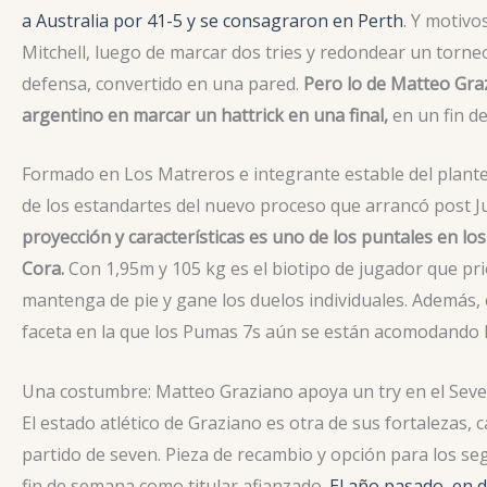
a Australia por 41-5 y se consagraron en Perth
. Y motivo
Mitchell, luego de marcar dos tries y redondear un torneo
defensa, convertido en una pared.
Pero lo de Matteo Graz
argentino en marcar un hattrick en una final,
en un fin de
Formado en Los Matreros e integrante estable del plante
de los estandartes del nuevo proceso que arrancó post J
proyección y características es uno de los puntales en 
Cora.
Con 1,95m y 105 kg es el biotipo de jugador que pr
mantenga de pie y gane los duelos individuales. Además, 
faceta en la que los Pumas 7s aún se están acomodando l
Una costumbre: Matteo Graziano apoya un try en el Seve
El estado atlético de Graziano es otra de sus fortalezas,
partido de seven. Pieza de recambio y opción para los se
fin de semana como titular afianzado.
El año pasado, en d