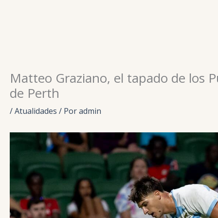
Ir
para
o
conteúdo
Matteo Graziano, el tapado de los Pu
de Perth
/
Atualidades
/ Por
admin