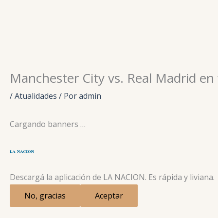
Ir
para
o
conteúdo
Manchester City vs. Real Madrid en
/
Atualidades
/ Por
admin
Cargando banners …
Descargá la aplicación de LA NACION. Es rápida y liviana.
No, gracias
Aceptar