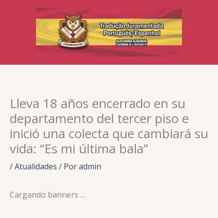
Ir
para
o
conteúdo
Lleva 18 años encerrado en su
departamento del tercer piso e
inició una colecta que cambiará su
vida: “Es mi última bala”
/
Atualidades
/ Por
admin
Cargando banners …