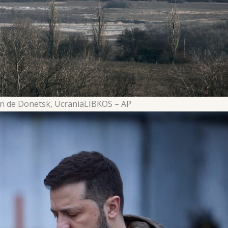
n de Donetsk, Ucrania
LIBKOS – AP