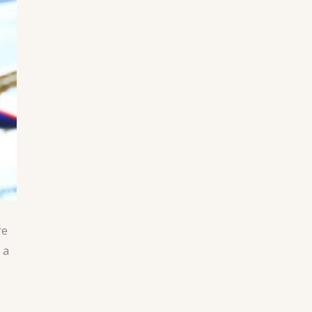
re
 a