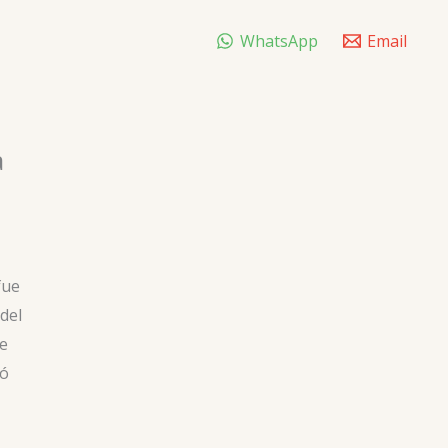
WhatsApp
Email
a
fue
 del
re
có