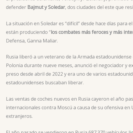
defender
Bajmut y Soledar
, dos ciudades del este que res
La situación en Soledar es “difícil” desde hace días para 
están produciendo “
los combates más feroces y más inte
Defensa, Ganna Maliar.
Rusia liberó a un veterano de la Armada estadounidense
Polonia durante nueve meses, anunció el negociador y ex
preso desde abril de 2022 y era uno de varios estadouni
estadounidenses buscaban liberar.
Las ventas de coches nuevos en Rusia cayeron el año pas
internacionales contra Moscú a causa de su ofensiva en U
extranjeros.
El año pasado se vendieron en Rusia 687.370 vehículos li