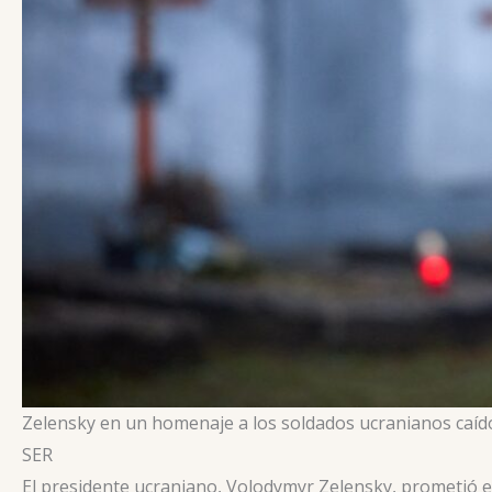
Zelensky en un homenaje a los soldados ucranianos caí
SER
El presidente ucraniano, Volodymyr Zelensky, prometió e