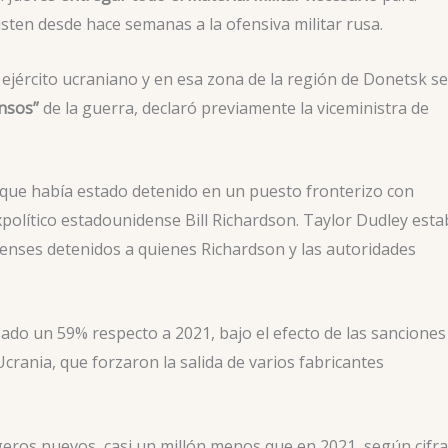
isten desde hace semanas a la ofensiva militar rusa.
el ejército ucraniano y en esa zona de la región de Donetsk se
nsos”
de la guerra, declaró previamente la viceministra de
 que había estado detenido en un puesto fronterizo con
político estadounidense Bill Richardson. Taylor Dudley esta
denses detenidos a quienes Richardson y las autoridades
ado un 59% respecto a 2021, bajo el efecto de las sanciones
crania, que forzaron la salida de varios fabricantes
geros nuevos, casi un millón menos que en 2021, según cifr