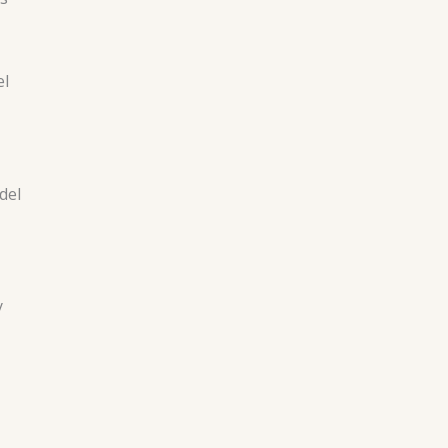
el
del
y