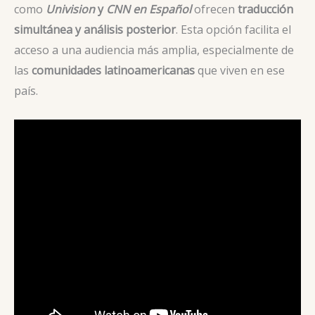
como
Univision
y
CNN en Español
ofrecen
traducción
simultánea y análisis posterior
. Esta opción facilita el
acceso a una audiencia más amplia, especialmente de
las
comunidades latinoamericanas
que viven en ese
país.