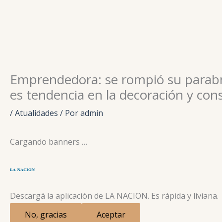
Ir
para
o
conteúdo
Emprendedora: se rompió su parabr
es tendencia en la decoración y con
/
Atualidades
/ Por
admin
Cargando banners …
Descargá la aplicación de LA NACION. Es rápida y liviana.
No, gracias
Aceptar