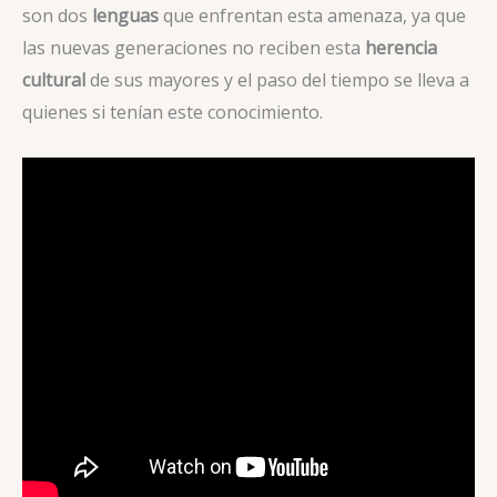
son dos
lenguas
que enfrentan esta amenaza, ya que
las nuevas generaciones no reciben esta
herencia
cultural
de sus mayores y el paso del tiempo se lleva a
quienes si tenían este conocimiento.