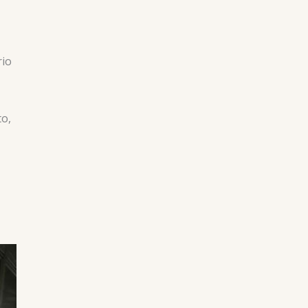
rio
to,