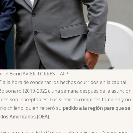
riel Boric
JAVIER TORRES – AFP
”
a la hora de condenar los hechos ocurridos en la capital
r Bolsonaro (2019-2022), una semana después de la asunción 
iones son inaceptables. Los silencios cómplices también y no
rio chileno, quien reiteró su
pedido a la región para que se
ados Americanos (OEA)
.
 extraordinaria de la Organización de Estados Americanos c