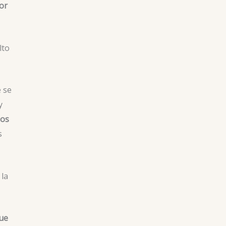
por
lto
e se
y
jos
s
 la
que