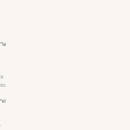
“la
a
te
to.
“el
o