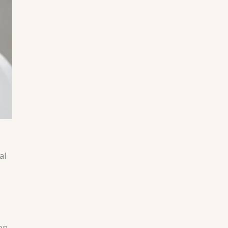
al
on